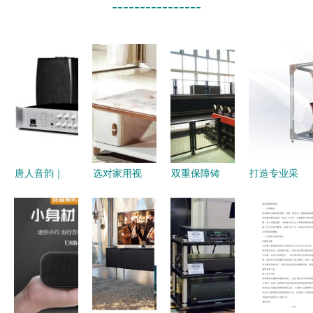
----------------
唐人音韵｜
选对家用视
双重保障铸
打造专业采
唐朝风尚下
听设备，提
就卓越品质
购助手 台
的家用视听
升家庭娱乐
凯泉产品背
式办公家具
设备选购指
新体验
后的严控与
检测仪与智
南
匠心
能家居零售
的新协同模
式