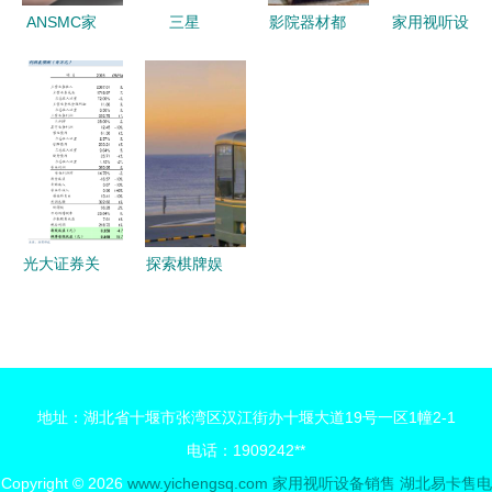
ANSMC家
三星
影院器材都
家用视听设
用视听设备
UA65NU8000JXXZ
有啥？小编
备零售行业
电脑音响评
评测 65英
带你回顾
数字化营销
测 小巧身
寸4K电视
2017香港
与场景化运
形，大声场
如何重塑家
高级视听展
营方案
表现——来
庭视听体验
AV器材部
自苏宁易购
分
天海易捷苏
光大证券关
探索棋牌娱
宁专卖店的
于唐德影视
乐新体验
新选择
签订家用视
斗棋麻将安
听设备销售
卓版下载与
重大合同的
家用视听设
地址：湖北省十堰市张湾区汉江街办十堰大道19号一区1幢2-1
核查意见
备选购指南
电话：1909242**
Copyright © 2026
www.yichengsq.com
家用视听设备销售
湖北易卡售电