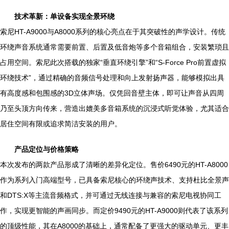
技术革新：单设备实现全景环绕
索尼HT-A9000与A8000系列的核心亮点在于其突破性的声学设计。传统
环绕声音系统通常需要前置、后置及低音炮等多个音箱组合，安装繁琐且
占用空间。索尼此次搭载的独家“垂直环绕引擎”和“S-Force Pro前置虚拟
环绕技术”，通过精确的音频信号处理和向上发射扬声器，能够模拟出具
有高度感和包围感的3D立体声场。仅凭回音壁主体，即可让声音从四周
乃至头顶方向传来，营造出媲美多音箱系统的沉浸式听觉体验，尤其适合
居住空间有限或追求简洁安装的用户。
产品定位与价格策略
本次发布的两款产品形成了清晰的差异化定位。售价6490元的HT-A8000
作为系列入门高端型号，已具备索尼核心的环绕声技术、支持杜比全景声
和DTS:X等主流音频格式，并可通过无线连接与兼容的索尼电视协同工
作，实现更智能的声画同步。而定价9490元的HT-A9000则代表了该系列
的顶级性能，其在A8000的基础上，通常配备了更强大的驱动单元、更丰