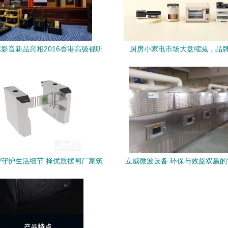
影音新品亮相2016香港高级视听
厨房小家电市场大盘缩减，品
展，开启家用视听新体验
围？——看“视听设备”维度的
守护生活细节 择优质摆闸厂家筑
立威微波设备 环保与效益双赢
基家用安全娱乐共享场域
干膨化新选择