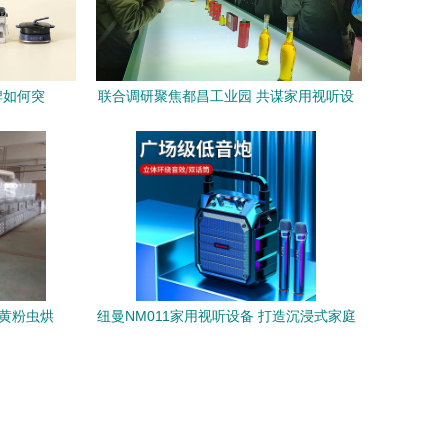
牌如何突
联合调研聚焦都昌工业园 共谋家用视听设
扩张思维
备销售新路径
的黄粉虫烘
纽曼NM011家用视听设备 打造沉浸式家庭
娱乐体验