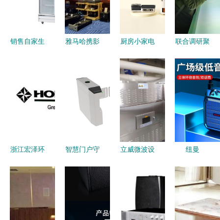
销售自家生
雅马哈携影
厨房小家电
联合调研聚
产的厨房设
音新品亮相
市场大盘缩
焦都昌工业
备用品,家
2016香港
减，品牌如
园 共谋家
用或商用都
高级视听
何突围？
用视听设备
可
展，开启家
——看“视
销售新路径
用视听新体
听设备”维
验
度的扩张思
维
浙江宏泽环
智慧门户守
立威微波设
纽曼
境设备 以
护生活细节
备 环保与
NM011家
家用视听设
择优质摆闸
效益双赢的
用视听设备
备销售重塑
厂家筑基家
黄粉虫烘干
打造沉浸式
智能家居新
用安全娱乐
膨化新选择
家庭娱乐体