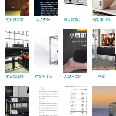
体验
共享场域
验
优质影音室
得胜EKV-
唐人音韵｜
选对家用视
打造 细节
101全频音
唐朝风尚下
听设备，提
下的极致视
箱 家用视
的家用视听
升家庭娱乐
听体验
听设备的音
设备选购指
新体验
质之选
南
双重保障铸
打造专业采
ANSMC家
三星
就卓越品质
购助手 台
用视听设备
UA65NU8000
凯泉产品背
式办公家具
电脑音响评
评测 65英
后的严控与
检测仪与智
测 小巧身
寸4K电视
匠心
能家居零售
形，大声场
如何重塑家
的新协同模
表现——来
庭视听体验