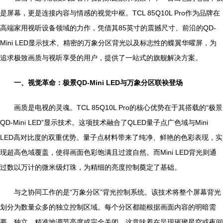
是屏幕，更是连接内容与情感的视觉中枢。TCL 85Q10L Pro作为品牌在
高端家用视听设备领域的力作，凭借其85英寸的震撼尺寸、前沿的QD-
Mini LED显示技术、精密的万象分区背光以及标志性的蝶翼华曜屏，为
追求极致画质与视听享受的用户，提供了一站式的旗舰解决方案。
一、视觉革命：极景QD-Mini LED与万象分区联袂登场
画质是电视的灵魂。TCL 85Q10L Pro的核心优势在于其搭载的“极景
QD-Mini LED”显示技术。这项技术融合了QLED量子点广色域与Mini
LED高对比度的双重优势。量子点材料带来了纯净、鲜艳的色彩表现，实
现超高色域覆盖，使得画面色彩饱满且过渡自然。而Mini LED背光则通
过数以万计的微米级灯珠，为精细的亮度控制奠定了基础。
与之协同工作的是“万象分区”背光控制系统。该技术将整个屏幕背光
划分为数量众多的独立控制区域。每个分区都能根据画面内容的明暗需
要，独立、精准地调节亮度或完全关闭。这意味着在呈现璀璨星空或夜间