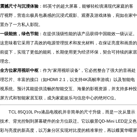
震撼尺寸与沉浸体验
：85英寸的超大屏幕，能够轻松填满现代家庭的客
厅视野，营造出极具包裹感的沉浸式观影、观赛及游戏体验，宛如在家中
置办了一方私人影院。
一级能效，绿色节能
：在提供顶级性能的该产品获得中国能效一级认证。
这意味着它采用了高效的电源管理技术和发光材料，在保证亮度和画质的
前提下，实现了更低的能耗，长期使用更为经济环保，契合可持续的家居
理念。
全方位家用视听中枢
：作为“家用视听设备”，它必然整合了强大的音画处
理芯片、丰富的接口（如HDMI 2.1，以支持4K高帧率游戏）以及智能电
视系统。预计其能提供流畅的智能交互、海量的影视资源，并支持多种投
屏方式和智能家居互联，成为家庭娱乐与信息中心的绝对C位。
TCL 85Q10L Pro液晶电视机并非简单的尺寸升级，而是一次从显示
技术、背光控制到屏幕硬件的全方位跃迁。它以极景QD-Mini LED定义色
彩与亮度的新高度，以万象分区实现对比度的精准掌控，再以蝶翼华曜屏