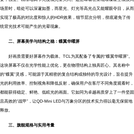
场景时，暗处可以深邃如墨，而星光、灯光等高光点又能耀眼夺目，从而
实现了极高的对比度和惊人的HDR效果，细节层次分明，彻底避免了传
统背光技术可能产生的光晕现象。
二、屏幕美学与结构之稳：蝶翼华曜屏
好画质需要好屏幕作为载体。TCL为其配备了专属的“蝶翼华曜屏”。
这块屏幕不仅在光学性能上优化，更在物理结构上独具匠心。其名称中
的“蝶翼”灵感，可能源于其精密的复合结构或独特的导光设计，旨在提升
光的利用效率、控制视角和降低反射，确保用户在客厅不同角度观看时，
都能获得稳定、鲜艳、低眩光的画面。它如同为卓越画质穿上了一件坚固
且高效的“战甲”，让QD-Mini LED与万象分区的技术实力得以毫无保留地
释放。
三、旗舰规格与实用考量