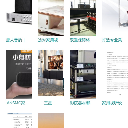
唐人音韵｜
选对家用视
双重保障铸
打造专业采
唐朝风尚下
听设备，提
就卓越品质
购助手 台
的家用视听
升家庭娱乐
凯泉产品背
式办公家具
设备选购指
新体验
后的严控与
检测仪与智
南
匠心
能家居零售
的新协同模
式
ANSMC家
三星
影院器材都
家用视听设
用视听设备
UA65NU8000JXXZ
有啥？小编
备零售行业
电脑音响评
评测 65英
带你回顾
数字化营销