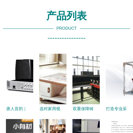
产品列表
PRODUCT
----------------
唐人音韵｜
选对家用视
双重保障铸
打造专业采
唐朝风尚下
听设备，提
就卓越品质
购助手 台
的家用视听
升家庭娱乐
凯泉产品背
式办公家具