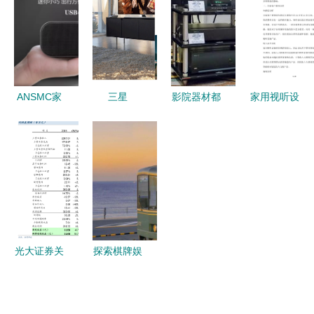
设备选购指
新体验
后的严控与
检测仪与智
南
匠心
能家居零售
的新协同模
式
ANSMC家
三星
影院器材都
家用视听设
用视听设备
UA65NU8000JXXZ
有啥？小编
备零售行业
电脑音响评
评测 65英
带你回顾
数字化营销
测 小巧身
寸4K电视
2017香港
与场景化运
形，大声场
如何重塑家
高级视听展
营方案
表现——来
庭视听体验
AV器材部
自苏宁易购
分
天海易捷苏
光大证券关
探索棋牌娱
宁专卖店的
于唐德影视
乐新体验
新选择
签订家用视
斗棋麻将安