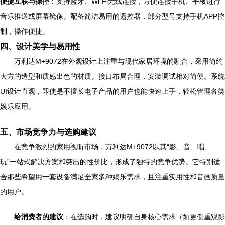
便捷互联与操控
：支持蓝牙、Wi-Fi无线连接，方便连接手机、平板进行
音乐推送或屏幕镜像。配备简洁易用的遥控器，部分型号支持手机APP控
制，操作便捷。
四、设计美学与易用性
万利达M+9072在外观设计上注重与现代家居环境的融合，采用简约
大方的造型和质感出色的材质。接口布局合理，安装调试相对简便。系统
UI设计直观，即使是不擅长电子产品的用户也能快速上手，轻松管理各类
娱乐应用。
五、市场竞争力与选购建议
在竞争激烈的家用视听市场，万利达M+9072以其“影、音、唱、
玩”一站式解决方案和突出的性价比，形成了独特的竞争优势。它特别适
合那些希望用一套设备满足全家多种娱乐需求，且注重实用性和音画质量
的用户。
给消费者的建议
：在选购时，建议明确自身核心需求（如更侧重观影